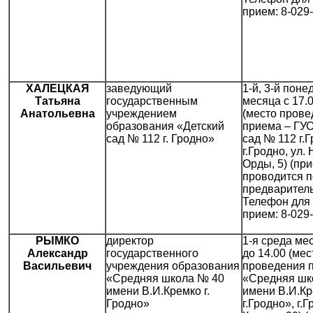
прием: 8-029
ХАЛЕЦКАЯ
заведующий
1-й, 3-й поне
Татьяна
государственным
месяца с 17.0
Анатольевна
учреждением
(место прове
образования «Детский
приема – ГУО
сад № 112 г. Гродно»
сад № 112 г.Г
г.Гродно, ул.
Орды, 5) (пр
проводится п
предваритель
Телефон для 
прием: 8-029
РЫМКО
директор
1-я среда мес
Александр
государственного
до 14.00 (мес
Васильевич
учреждения образования
проведения 
«Средняя школа № 40
«Средняя шк
имени В.И.Кремко г.
имени В.И.К
Гродно»
г.Гродно», г.Г