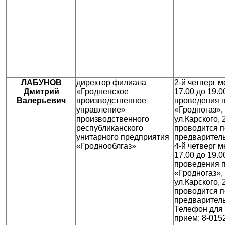
ЛАБУНОВ
директор филиала
2-й четверг м
Дмитрий
«Гродненское
17.00 до 19.0
Валерьевич
производственное
проведения 
управление»
«Гродногаз», 
производственного
ул.Карского, 
республиканского
проводится п
унитарного предприятия
предваритель
«Гроднооблгаз»
4-й четверг м
17.00 до 19.0
проведения 
«Гродногаз», 
ул.Карского, 
проводится п
предваритель
Телефон для 
прием: 8-015