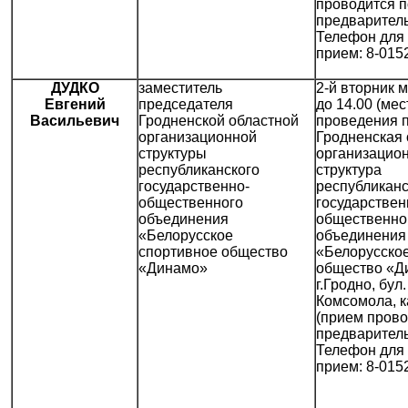
проводится п
предваритель
Телефон для 
прием: 8-015
ДУДКО
заместитель
2-й вторник м
Евгений
председателя
до 14.00 (мес
Васильевич
Гродненской областной
проведения 
организационной
Гродненская 
структуры
организацио
республиканского
структура
государственно-
республиканс
общественного
государствен
объединения
общественно
«Белорусское
объединения
спортивное общество
«Белорусско
«Динамо»
общество «Д
г.Гродно, бул
Комсомола, к
(прием прово
предваритель
Телефон для 
прием: 8-015