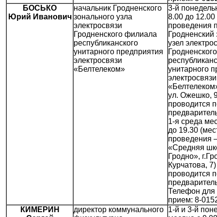
БОСЬКО
начальник Гродненского
3-й понедель
Юрий Иванович
зонального узла
8.00 до 12.00
электросвязи
проведения 
Гродненского филиала
Гродненский
республиканского
узел электро
унитарного предприятия
Гродненског
электросвязи
республиканс
«Белтелеком»
унитарного п
электросвязи
«Белтелеком»
ул. Ожешко, 
проводится п
предваритель
1-я среда мес
до 19.30 (мес
проведения 
«Средняя шко
Гродно», г.Гр
Курчатова, 7)
проводится п
предваритель
Телефон для 
прием: 8-015
КИМЕРИН
директор коммунального
1-й и 3-й пон