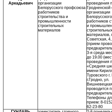
Аркадьевич
организации
проведения 
Белорусского профсоюза
Гродненской 
работников
организации
строительства и
Белорусског
промышленности
работников с
строительных
и промышлен
материалов
строительны
материалов, г
Советская, 4,
(прием прово
предваритель
3-я среда мес
до 19.00 (мес
проведения 
«Средняя шк
имени Кирил
Туровского г.
г.Гродно, ул.
Вишневецкая,
проводится п
предваритель
Телефоны дл
прием: 8-0152
62-23-80
ГУНДАРЬ
заместитель главного
2-й понедель