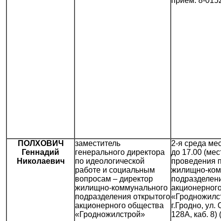
прием: 8-015
ПОЛХОВИЧ
заместитель
2-я среда мес
Геннадий
генерального директора
до 17.00 (мес
Николаевич
по идеологической
проведения 
работе и социальным
жилищно-ком
вопросам – директор
подразделени
жилищно-коммунального
акционерног
подразделения открытого
«Гродножилс
акционерного общества
г.Гродно, ул.
«Гродножилстрой»
128А, каб. 8)