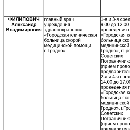
ФИЛИПОВИЧ
главный врач
1-я и 3-я сре
Александр
учреждения
9.00 до 12.00
Владимирович
здравоохранения
проведения 
«Городская клиническая
«Городская к
больница скорой
больница ско
медицинской помощи
медицинской 
г. Гродно»
Гродно», г.Гр
Советских
Пограничнико
(прием прово
предваритель
2-я и 4-я сре
14.00 до 17.0
проведения 
«Городская к
больница ско
медицинской 
Гродно», г.Гр
Советских
Пограничнико
(прием прово
предваритель