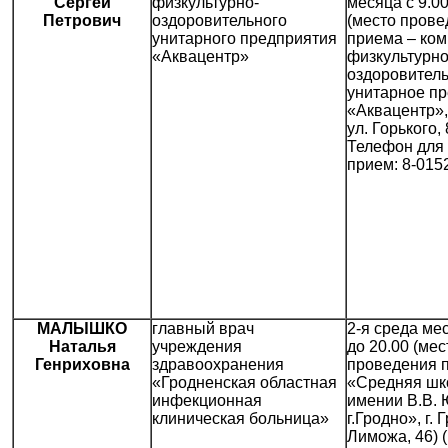
Сергей
физкультурно-
месяца с 9.00
Петрович
оздоровительного
(место прове
унитарного предприятия
приема – ко
«Аквацентр»
физкультурно
оздоровител
унитарное п
«Аквацентр», 
ул. Горького, 
Телефон для 
прием: 8-015
МАЛЫШКО
главный врач
2-я среда мес
Наталья
учреждения
до 20.00 (мес
Генриховна
здравоохранения
проведения 
«Гродненская областная
«Средняя шк
инфекционная
имении В.В.
клиническая больница»
г.Гродно», г. 
Лиможа, 46) 