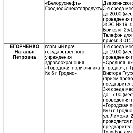
«Белоруснефть-
Дзержинского
Гроднооблнефтепродукт»
3-я среда мес
до 20.00 (мес
проведения 
ЖЭС № 19, г. 
Брикеля, 25/1
Телефон для 
прием: 8-015
ЕГОРЧЕНКО
главный врач
1-я среда мес
Наталья
государственного
до 19.00 (мес
Петровна
учреждения
проведения 
здравоохранения
«Средняя шк
«Городская поликлиника
г.Гродно», г.
№ 6 г. Гродно»
Виктора Глух
(прием прово
предваритель
3-я среда мес
до 17.00 (мес
проведения 
«Городская п
№ 6 г. Гродно»
ул. Лиможа, 
проводится п
предваритель
Телефон для 