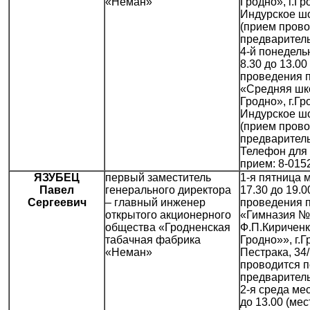
«Неман»
Гродно», г.Гр
Индурское шо
(прием прово
предваритель
4-й понедель
8.30 до 13.00
проведения 
«Средняя шко
Гродно», г.Гр
Индурское шо
(прием прово
предваритель
Телефон для 
прием: 8-015
ЯЗУБЕЦ
первый заместитель
1-я пятница 
Павел
генерального директора
17.30 до 19.0
Сергеевич
– главный инженер
проведения 
открытого акционерного
«Гимназия №
общества «Гродненская
Ф.П.Кириченко
табачная фабрика
Гродно»», г.Г
«Неман»
Пестрака, 34/
проводится п
предваритель
2-я среда мес
до 13.00 (мес