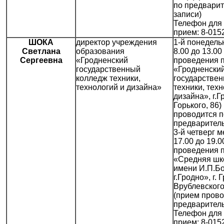
по предвари
записи)
Телефон для 
прием: 8-015
ШОКА
директор учреждения
1-й понедель
Светлана
образования
8.00 до 13.00
Сергеевна
«Гродненский
проведения 
государственный
«Гродненски
колледж техники,
государстве
технологий и дизайна»
техники, техн
дизайна», г.Г
Горького, 86)
проводится п
предваритель
3-й четверг м
17.00 до 19.0
проведения 
«Средняя шк
имени И.П.Б
г.Гродно», г. 
Врублевского,
(прием прово
предваритель
Телефон для 
прием: 8-015