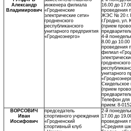
Александр
инженера филиала
16.00 до 17.0
Владимирович
«Гродненские
проведения 
электрические сети»
ЖЭС № 20 г. 
гродненского
г.Гродно, ул. 
республиканского
(прием прово
унитарного предприятия
предваритель
«Гродноэнерго»
4-й понедель
8.00 до 10.00
проведения 
филиал «Гро
электрически
гродненского
республиканс
унитарного п
«Гродноэнерго
Скидельское 
(прием прово
предваритель
Телефон для 
прием: 8-015
ВОРСОВИЧ
председатель
2-й понедель
Иван
спортивного учреждения
17.00 до 19.0
Иосифович
«Гродненский
проведения 
спортивный клуб
«Средняя шко