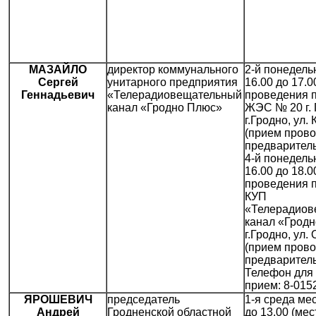
МАЗАЙЛО
директор коммунального
2-й понедель
Сергей
унитарного предприятия
16.00 до 17.0
Геннадьевич
«Телерадиовещательный
проведения 
канал «Гродно Плюс»
ЖЭС № 20 г. 
г.Гродно, ул. 
(прием прово
предваритель
4-й понедель
16.00 до 18.0
проведения 
КУП
«Телерадиов
канал «Гродн
г.Гродно, ул.
(прием прово
предваритель
Телефон для 
прием: 8-015
ЯРОШЕВИЧ
председатель
1-я среда мес
Андрей
Гродненской областной
до 13.00 (мес