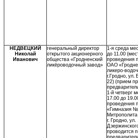
НЕДВЕЦКИЙ
генеральный директор
1-я среда мес
Николай
открытого акционерного
до 11.00 (мес
Иванович
общества «Гродненский
проведения 
ликёроводочный завод»
ОАО «Гродне
ликеро-водоч
г.Гродно, ул.
22) (прием п
предваритель
1-й четверг м
17.00 до 19.0
проведения 
«Гимназия №
Митрополита
г. Гродно, ул.
Дзержинского
проводится п
предваритель