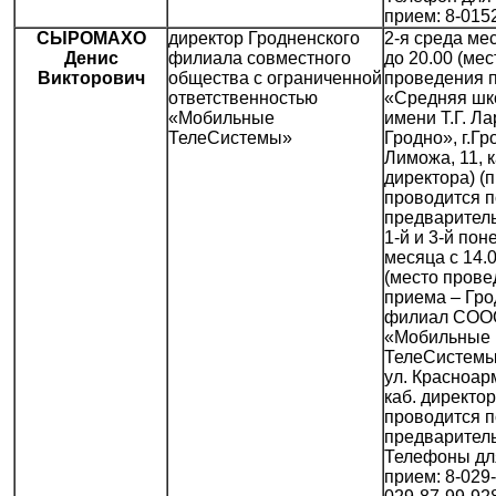
прием: 8-015
СЫРОМАХО
директор Гродненского
2-я среда мес
Денис
филиала совместного
до 20.00 (мес
Викторович
общества с ограниченной
проведения 
ответственностью
«Средняя шк
«Мобильные
имени Т.Г. Ла
ТелеСистемы»
Гродно», г.Гр
Лиможа, 11, к
директора) (
проводится п
предваритель
1-й и 3-й пон
месяца с 14.0
(место прове
приема – Гро
филиал СОО
«Мобильные
ТелеСистемы»
ул. Красноар
каб. директо
проводится п
предваритель
Телефоны дл
прием: 8-029-