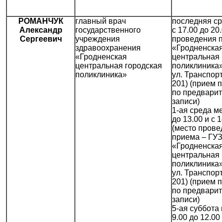
РОМАНЧУК
главный врач
последняя с
Александр
государственного
с 17.00 до 20
Сергеевич
учреждения
проведения 
здравоохранения
«Гродненска
«Гродненская
центральная 
центральная городская
поликлиника»,
поликлиника»
ул. Транспорт
201) (прием 
по предвари
записи)
1-ая среда ме
до 13.00 и с 
(место прове
приема – ГУ
«Гродненска
центральная 
поликлиника»,
ул. Транспорт
201) (прием 
по предвари
записи)
5-ая суббота
9.00 до 12.00