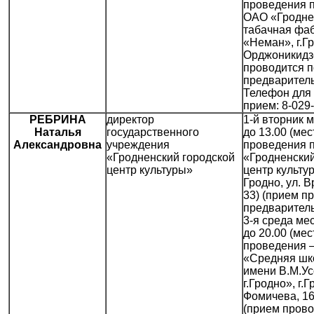
проведения 
ОАО «Гродне
табачная фа
«Неман», г.Гр
Орджоникидзе
проводится п
предваритель
Телефон для 
прием: 8-029
РЕБРИНА
директор
1-й вторник м
Наталья
государственного
до 13.00 (мес
Александровна
учреждения
проведения 
«Гродненский городской
«Гродненский
центр культуры»
центр культур
Гродно, ул. В
33) (прием п
предваритель
3-я среда мес
до 20.00 (мес
проведения 
«Средняя шк
имени В.М.У
г.Гродно», г.Г
Фомичева, 16,
(прием прово