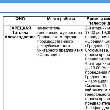
График приема депутатами
ФИО
Место работы
Время и ме
телефон д
ЗАРЕЦКАЯ
заместитель
2-й вторник 
Татьяна
генерального директора
17.30 до 19.3
Александровна
Гродненского торгово-
проведения 
производственного
«Средняя шк
республиканского
г.Гродно», г.Г
унитарного предприятия
Сухомбаева, 1
«Фармация»
(прием прово
предваритель
4-й вторник м
до 13.00 (мес
проведения 
Гродненское
«Фармация», г
Ожешко, 11,
каб.заместит
генерального
(прием прово
предваритель
Телефон для 