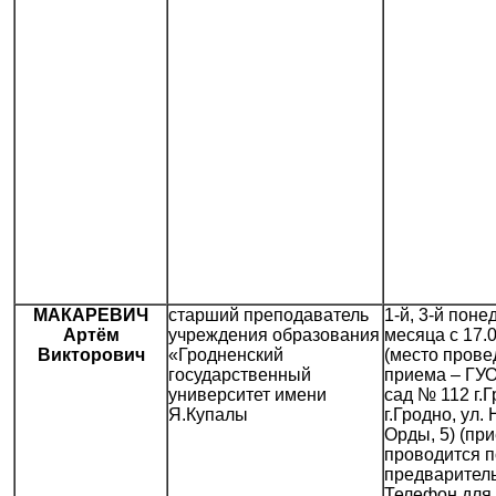
МАКАРЕВИЧ
старший преподаватель
1-й, 3-й поне
Артём
учреждения образования
месяца с 17.0
Викторович
«Гродненский
(место прове
государственный
приема – ГУО
университет имени
сад № 112 г.Г
Я.Купалы
г.Гродно, ул.
Орды, 5) (пр
проводится п
предваритель
Телефон для 