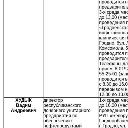
проводится п
предваритель
3-я среда мес
до 13.00 (мес
проведения 
«Гродненская
инфекционна
клиническая б
Гродно, бул.
Комсомола, 5
проводится п
предваритель
Телефоны дл
прием: 8-0152
55-25-01 (за
проводится в
с 8.30 до 16.0
перерывом н
12.30 до 13.0
ХУДЫК
директор
1-я среда мес
Вадим
республиканского
до 10.00 (мес
Андреевич
дочернего унитарного
проведения 
предприятия по
РУП «Белору
обеспечению
Гроднооблне
нефтепродуктами
г. Гродно, ул.