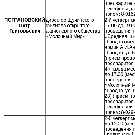
предваритель
Телефоны дл
прием: 8-015
ПОГРАНОВСКИЙ
директор Щучинского
2-й четверг м
Петр
филиала открытого
17.00 до 19.0
Григорьевич
акционерного общества
проведения 
«Молочный Мир»
«Средняя шк
г.Гродно име
армии А.И.Ан
г.Гродно, ул.
(прием прово
предваритель
4-я среда мес
до 17.00 (мес
проведения 
«Молочный М
г.Гродно, ул.
28) (прием п
предваритель
Телефон для 
прием: 8-029
2-й четверг м
до 12.00 (мес
проведения 
Гродненский 