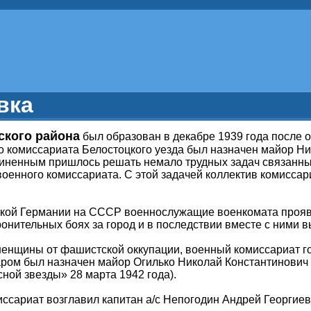
вка
ского района
был образован в декабре 1939 года после
 комиссариата Белостоцкого уезда был назначен майор Ник
дчиненным пришлось решать немало трудных задач связанны
военного комиссариата. С этой задачей коллектив комисса
кой Германии на СССР военнослужащие военкомата проявил
ронительных боях за город и в последствии вместе с ними 
ненщины от фашистской оккупации, военный комиссариат г
ом был назначен майор Огилько Николай Константинович (
ой звезды» 28 марта 1942 года).
иссариат возглавил капитан а/с Непогодин Андрей Георгиев