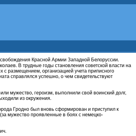
 освобождения Красной Армии Западной Белоруссии.
олаев. В трудные годы становления советской власти на
х с размещением, организацией учета приписного
риата справлялся успешно, о чем свидетельствуют
и мужество, героизм, выполнили свой воинский долг,
выходили из окружения.
орода Гродно был вновь сформирован и приступил к
за мужество проявленные в боях с немецко-
ич.