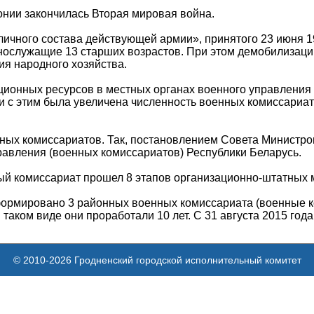
нии закончилась Вторая мировая война.
ичного состава действующей армии», принятого 23 июня 1
нослужащие 13 старших возрастов. При этом демобилизацию
ия народного хозяйства.
ационных ресурсов в местных органах военного управления 
и с этим была увеличена численность военных комиссариат
ных комиссариатов. Так, постановлением Совета Министров
равления (военных комиссариатов) Республики Беларусь.
ый комиссариат прошел 8 этапов организационно-штатных м
сформировано 3 районных военных комиссариата (военные 
 таком виде они проработали 10 лет. С 31 августа 2015 го
© 2010-2026 Гродненский городской исполнительный комитет