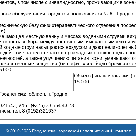
ентов, в том числе с инвалидностью, проживающих в зоне
 зоне обслуживания городской поликлиникой № 6 г. Гродно
техническую базу физиотерапевтического отделения посред
и).
мещающая местную ванну и массаж водяными струями вих
можность выбора между постоянным, импульсным или син
ый водные струи насыщаются воздухом и дают великолепн
здействие на тело теплых и прохладных потоков воды спо
нечностей, а также улучшению питания кожи, уменьшают от
лекарственные вещества (бишофит, хвоя, йодо-бромная со
5 000
Объем финансирования (в
15 000
родненская область, г.Гродно
321643, моб.: (+375) 33 654 43 78
ем, тел. 8 (0152)321637
© 2010-2026 Гродненский городской исполнительный комитет