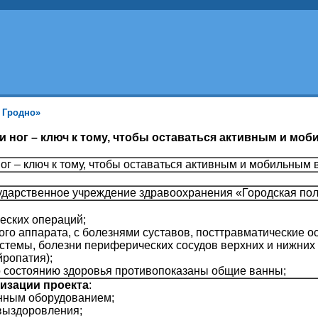
. Гродно»
и ног – ключ к тому, чтобы оставаться активным и мо
ног – ключ к тому, чтобы оставаться активным и мобильным
сударственное учреждение здравоохранения «Городская пол
ческих операций;
ого аппарата, с болезнями суставов, посттравматические 
стемы, болезни периферических сосудов верхних и нижних 
ропатия);
по состоянию здоровья противопоказаны общие ванны;
лизации проекта
:
нным оборудованием;
 выздоровления;