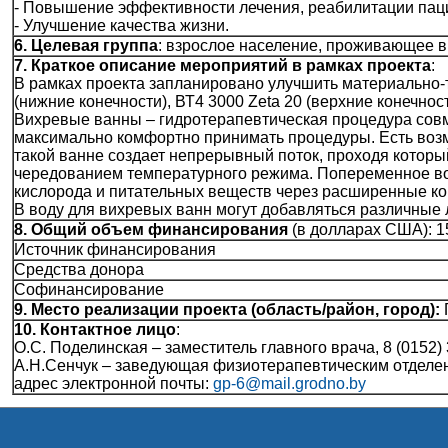
- Повышение эффективности лечения, реабилитации паци
- Улучшение качества жизни.
6. Целевая группа
: взрослое население, проживающее в
7. Краткое описание мероприятий в рамках проекта
:
В рамках проекта запланировано улучшить материально-
(нижние конечности), ВТ4 3000 Zeta 20 (верхние конечност
Вихревые ванны – гидротерапевтическая процедура сов
максимально комфортно принимать процедуры. Есть воз
такой ванне создает непрерывный поток, проходя котор
чередованием температурного режима. Попеременное во
кислорода и питательных веществ через расширенные ко
В воду для вихревых ванн могут добавляться различные 
8. Общий объем финансирования
(в долларах США): 1
Источник финансирования
Средства донора
Софинансирование
9. Место реализации проекта (область/район, город):
Г
10. Контактное лицо
:
О.С. Поделинская – заместитель главного врача, 8 (0152) 
А.Н.Сенчук – заведующая физиотерапевтическим отделени
адрес электронной почты:
gp-6@mail.grodno.by