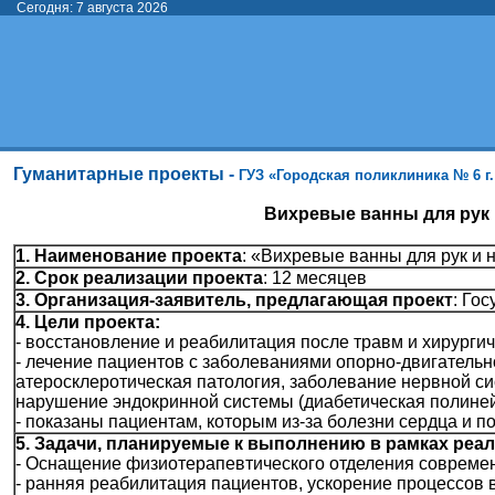
Сегодня: 7 августа 2026
Гуманитарные проекты
-
ГУЗ «Городская поликлиника № 6 г
Вихревые ванны для рук 
1. Наименование проекта
: «Вихревые ванны для рук и 
2. Срок реализации проекта
: 12 месяцев
3. Организация-заявитель, предлагающая проект
: Го
4. Цели проекта:
- восстановление и реабилитация после травм и хирурги
- лечение пациентов с заболеваниями опорно-двигательн
атеросклеротическая патология, заболевание нервной си
нарушение эндокринной системы (диабетическая полиней
- показаны пациентам, которым из-за болезни сердца и 
5. Задачи, планируемые к выполнению в рамках реа
- Оснащение физиотерапевтического отделения совреме
- ранняя реабилитация пациентов, ускорение процессов