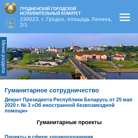
ГРОДНЕНСКИЙ ГОРОДСКОЙ
ИСПОЛНИТЕЛЬНЫЙ КОМИТЕТ
Open
230023, г. Гродно, площадь Ленина,
2/1
Меню раздела
Гуманитарное сотрудничество
Декрет Президента Республики Беларусь от 25 мая
2020 г. № 3 «Об иностранной безвозмездной
помощи»
Гуманитарные проекты
Проекты в сфере здравоохранения