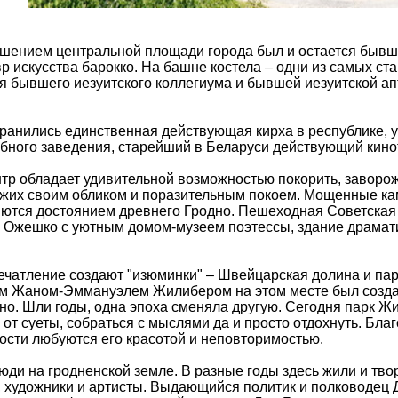
шением центральной площади города был и остается бывши
 искусства барокко. На башне костела – одни из самых ст
 бывшего иезуитского коллегиума и бывшей иезуитской апте
ранились единственная действующая кирха в республике, у
бного заведения, старейший в Беларуси действующий кино
тр обладает удивительной возможностью покорить, заворож
зжих своим обликом и поразительным покоем. Мощенные ка
ются достоянием древнего Гродно. Пешеходная Советская 
 Ожешко с уютным домом-музеем поэтессы, здание драмати
чатление создают "изюминки" – Швейцарская долина и пар
м Жаном-Эммануэлем Жилибером на этом месте был создан
о. Шли годы, одна эпоха сменяла другую. Сегодня парк Жили
 от суеты, собраться с мыслями да и просто отдохнуть. Бла
гости любуются его красотой и неповторимостью.
ди на гродненской земле. В разные годы здесь жили и тво
, художники и артисты. Выдающийся политик и полководец 