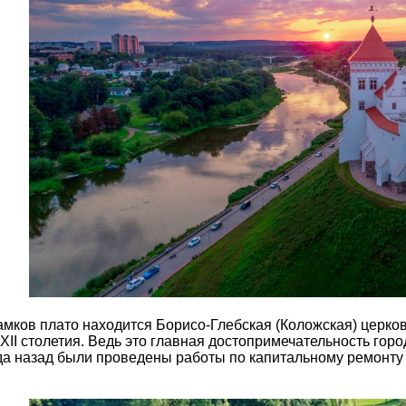
амков плато находится Борисо-Глебская (Коложская) церков
ХІІ столетия. Ведь это главная достопримечательность горо
да назад были проведены работы по капитальному ремонту ц