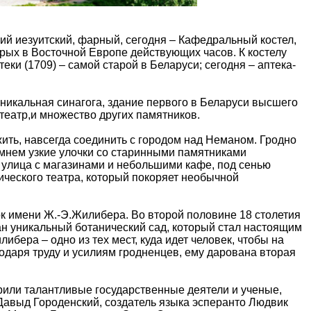
й иезуитский, фарный, сегодня – Кафедральный костел,
арых в Восточной Европе действующих часов. К костелу
ки (1709) – самой старой в Беларуси; сегодня – аптека-
никальная синагога, здание первого в Беларуси высшего
театр,и множество других памятников.
ить, навсегда соединить с городом над Неманом. Гродно
мнем узкие улочки со старинными памятниками
улица с магазинами и небольшими кафе, под сенью
ческого театра, который покоряет необычной
к имени Ж.-Э.Жилибера. Во второй половине 18 столетия
 уникальный ботанический сад, который стал настоящим
бера – одно из тех мест, куда идет человек, чтобы на
годаря труду и усилиям гродненцев, ему дарована вторая
рили талантливые государственные деятели и ученые,
Давыд Городенский, создатель языка эсперанто Людвик