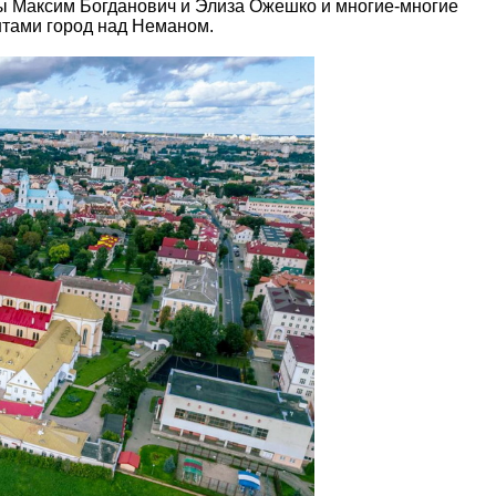
ры Максим Богданович и Элиза Ожешко и многие-многие
нтами город над Неманом.