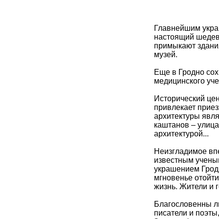
Главнейшим укра
настоящий шедевр
примыкают здания
музей.
Еще в Гродно сох
медицинского уче
Исторический цен
привлекает прие
архитектуры явля
каштанов – улица
архитектурой...
Неизгладимое впе
известным учены
украшением Гродн
мгновенье отойти
жизнь. Жители и 
Благословенны лю
писатели и поэты