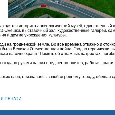
аходятся историко-археологический музей, единственный в 
 Э.Ожешки, выставочный зал, художественные галереи, сам
ия и другие учреждения культуры.
и на гродненской земле. Во все времена отважно и стойк
й была Великая Отечественная война. Гродно героически 
иски навечно хранят Память об отважных патриотах, погиб
о создано руками наших предшественников, работая, шагая
оких слов, признаваясь в любви родному городу, обещая 
ЛЯ ПЕЧАТИ