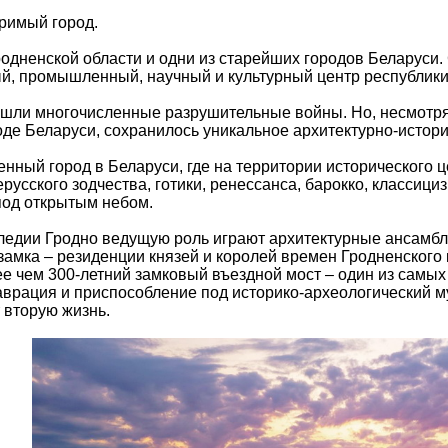
римый город.
родненской области и одни из старейших городов Беларуси.
й, промышленный, научный и культурный центр республики
шли многочисленные разрушительные войны. Но, несмотря 
оде Беларуси, сохранилось уникальное архитектурно-истор
енный город в Беларуси, где на территории исторического 
русского зодчества, готики, ренессанса, барокко, классици
под открытым небом.
ледии Гродно ведущую роль играют архитектурные ансамбли
замка – резиденции князей и королей времен Гродненского 
е чем 300-летний замковый въездной мост – один из самых
аврация и приспособление под историко-археологический м
 вторую жизнь.