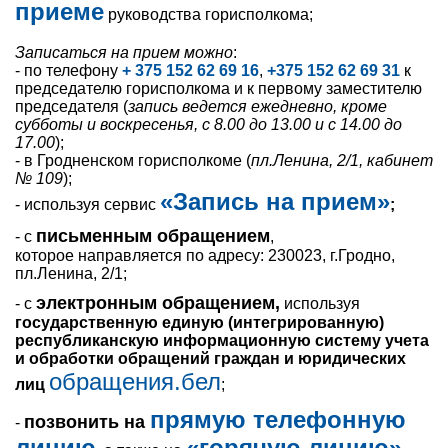
приеме
руководства горисполкома;
Записаться на прием можно
:
- по телефону
+ 375 152 62 69 16
,
+375 152 62 69 31
к
председателю горисполкома и к первому заместителю
председателя (
запись ведется ежедневно, кроме
субботы и воскресенья, с 8.00 до 13.00 и с 14.00 до
17.00
);
- в Гродненском горисполкоме (
пл.Ленина, 2/1, кабинет
№ 109
);
«Запись на прием»
- используя сервис
;
письменным обращением
- с
,
которое направляется по адресу: 230023, г.Гродно,
пл.Ленина, 2/1;
электронным обращением,
- с
используя
государственную единую (интегрированную)
республиканскую информационную систему учета
и обработки обращений граждан и юридических
обращения.бел
лиц
;
прямую телефонную
позвонить на
-
линию
«горячую линию»