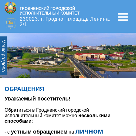
ГРОДНЕНСКИЙ ГОРОДСКОЙ
ИСПОЛНИТЕЛЬНЫЙ КОМИТЕТ
Open
230023, г. Гродно, площадь Ленина,
2/1
Меню раздела
ОБРАЩЕНИЯ
Уважаемый посетитель!
Обратиться в Гродненский городской
исполнительный комитет можно
несколькими
способами
:
личном
устным обращением
- с
на