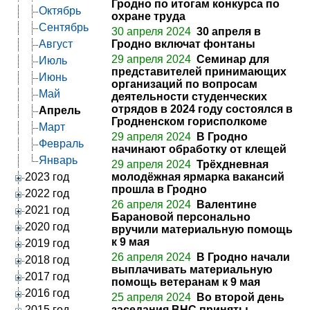
Гродно по итогам конкурса по
Октябрь
охране труда
Сентябрь
30 апреля 2024
30 апреля в
Август
Гродно включат фонтаны
29 апреля 2024
Семинар для
Июль
представителей принимающих
Июнь
организаций по вопросам
Май
деятельности студенческих
отрядов в 2024 году состоялся в
Апрель
Гродненском горисполкоме
Март
29 апреля 2024
В Гродно
Февраль
начинают обработку от клещей
Январь
29 апреля 2024
Трёхдневная
2023 год
молодёжная ярмарка вакансий
прошла в Гродно
2022 год
26 апреля 2024
Валентине
2021 год
Барановой персонально
2020 год
вручили материальную помощь
к 9 мая
2019 год
26 апреля 2024
В Гродно начали
2018 год
выплачивать материальную
2017 год
помощь ветеранам к 9 мая
2016 год
25 апреля 2024
Во второй день
2015 год
заседания ВНС приняты