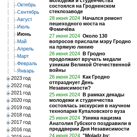
молодежи и студенчества
Октябрь
состоялся на Гродненском
стеклозаводе
Сентябрь
28 июня 2024
Начался ремонт
Август
пешеходного моста на
Июль
Фомичёва
Июнь
27 июня 2024
Около 130
Май
вопросов прислали мэру Гродно
на прямую линию
Апрель
26 июня 2024
В Гродно
Март
продолжают вручать медали
Февраль
узникам Великой Отечественной
войны
Январь
26 июня 2024
Как Гродно
2023 год
отпразднует День
2022 год
Независимости?
2021 год
25 июня 2024
В рамках декады
2020 год
молодежи и студенчества
состоялась экскурсия в научном
2019 год
технопарке Купаловского вуза
2018 год
25 июня 2024
Узника нацизма
2017 год
Анатолия Губского поздравили в
преддверии Дня Независимости
2016 год
24 июня 2024
"Moladz.by:
2015 год