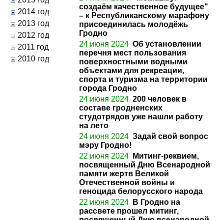
создаём качественное будущее"
2014 год
– к Республиканскому марафону
2013 год
присоединилась молодёжь
Гродно
2012 год
24 июня 2024
Об установлении
2011 год
перечня мест пользования
2010 год
поверхностными водными
объектами для рекреации,
спорта и туризма на территории
города Гродно
24 июня 2024
200 человек в
составе гродненских
студотрядов уже нашли работу
на лето
24 июня 2024
Задай свой вопрос
мэру Гродно!
22 июня 2024
Митинг-реквием,
посвященный Дню Всенародной
памяти жертв Великой
Отечественной войны и
геноцида белорусского народа
22 июня 2024
В Гродно на
рассвете прошел митинг,
посвященный Дню всенародной