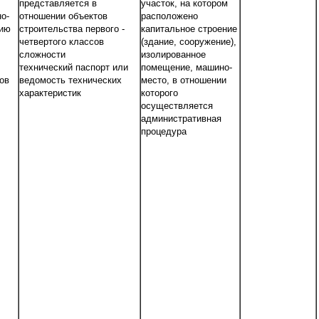
представляется в
участок, на котором
о-
отношении объектов
расположено
нию
строительства первого -
капитальное строение
четвертого классов
(здание, сооружение),
сложности
изолированное
технический паспорт или
помещение, машино-
ов
ведомость технических
место, в отношении
характеристик
которого
осуществляется
административная
процедура