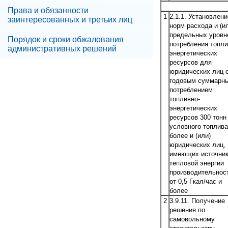
Права и обязанности
1
2.1.1. Установлени
заинтересованных и третьих лиц
норм расхода и (и
предельных уровн
Порядок и сроки обжалования
потребления топли
административных решений
энергетических
ресурсов для
юридических лиц 
годовым суммарн
потреблением
топливно-
энергетических
ресурсов 300 тонн
условного топлива
более и (или)
юридических лиц,
имеющих источни
тепловой энергии
производительнос
от 0,5 Гкал/час и
более
2
3.9.11. Получение
решения по
самовольному