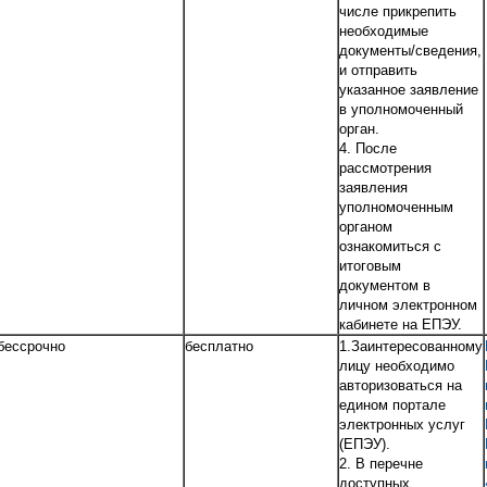
числе прикрепить
необходимые
документы/сведения,
и отправить
указанное заявление
в уполномоченный
орган.
4. После
рассмотрения
заявления
уполномоченным
органом
ознакомиться с
итоговым
документом в
личном электронном
кабинете на ЕПЭУ.
бессрочно
бесплатно
1.Заинтересованному
лицу необходимо
авторизоваться на
едином портале
электронных услуг
(ЕПЭУ).
2. В перечне
доступных