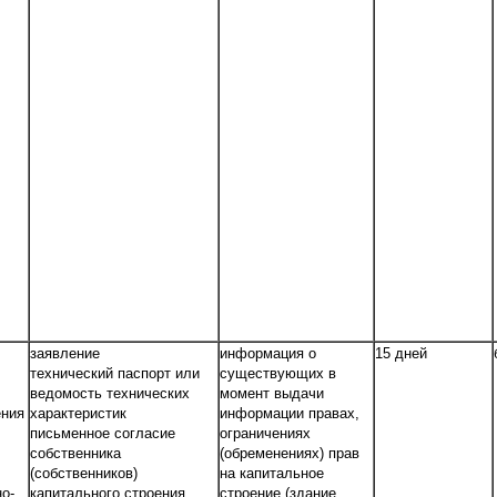
заявление
информация о
15 дней
технический паспорт или
существующих в
ведомость технических
момент выдачи
ения
характеристик
информации правах,
письменное согласие
ограничениях
собственника
(обременениях) прав
(собственников)
на капитальное
о-
капитального строения
строение (здание,