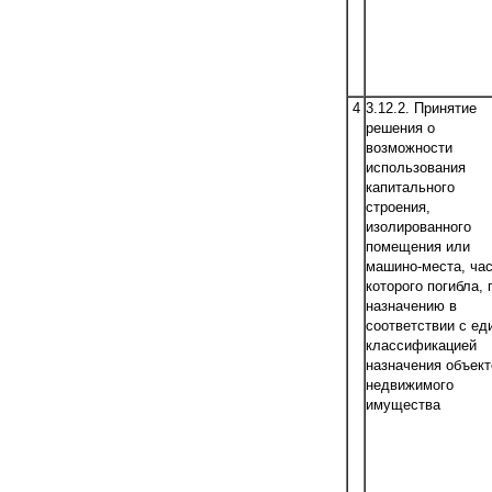
4
3.12.2. Принятие
решения о
возможности
использования
капитального
строения,
изолированного
помещения или
машино-места, ча
которого погибла, 
назначению в
соответствии с ед
классификацией
назначения объект
недвижимого
имущества