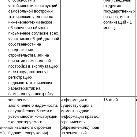
способности и
(или) сведений
устойчивости конструкций
от других
самовольной постройки
государственных
технические условия на
органов, иных
инженерно-техническое
организаций - 1
обеспечение объекта
месяц
письменное согласие всех
участников общей долевой
собственности на
продолжение
строительства или на
принятие самовольной
постройки в эксплуатацию
и ее государственную
регистрацию
ведомость технических
характеристик на
самовольную постройку
заявление
информация о
15 дней
заключение о надежности,
существующих в
несущей способности и
момент выдачи
устойчивости конструкции
информации правах,
эксплуатируемого
ограничениях
ения
капитального строения
(обременениях) прав
я),
(здания, сооружения) -
на земельный