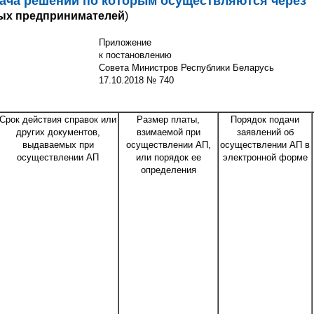
ача решений по которым осуществляются через
ных предпринимателей
)
Приложение
к постановлению
Совета Министров Республики Беларусь
17.10.2018 № 740
Срок действия справок или
Размер платы,
Порядок подачи
других документов,
взимаемой при
заявлений об
выдаваемых при
осуществлении АП,
осуществлении АП в
осуществлении АП
или порядок ее
электронной форме
определения