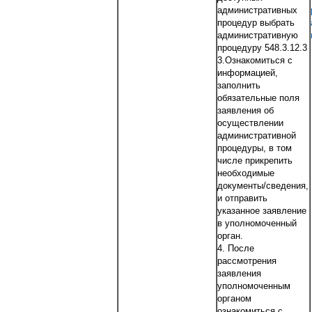
административных
процедур выбрать
административную
процедуру 548.3.12.3
3.Ознакомиться с
информацией,
заполнить
обязательные поля
заявления об
осуществлении
административной
процедуры, в том
числе прикрепить
необходимые
документы/сведения,
и отправить
указанное заявление
в уполномоченный
орган.
4. После
рассмотрения
заявления
уполномоченным
органом
ознакомиться с