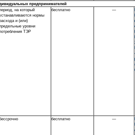
ндивидуальных предпринимателей
период, на который
бесплатно
―
устанавливаются нормы
расхода и (или)
предельные уровни
потребления ТЭР
бессрочно
бесплатно
―