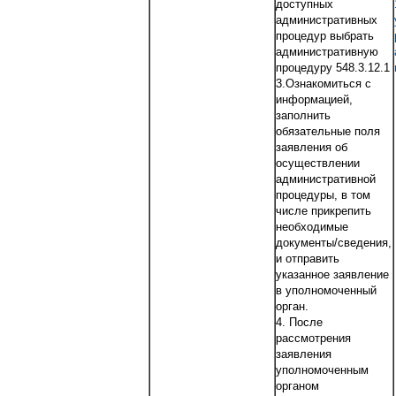
доступных
административных
процедур выбрать
административную
процедуру 548.3.12.1
3.Ознакомиться с
информацией,
заполнить
обязательные поля
заявления об
осуществлении
административной
процедуры, в том
числе прикрепить
необходимые
документы/сведения,
и отправить
указанное заявление
в уполномоченный
орган.
4. После
рассмотрения
заявления
уполномоченным
органом