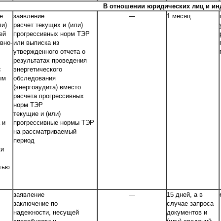
В отношении юридических лиц и и
е
заявление
―
1 месяц
ли)
расчет текущих и (или)
ей
прогрессивных норм ТЭР
вно-
или выписка из
утвержденного отчета о
результатах проведения
с
энергетического
ым
обследования
(энергоаудита) вместо
расчета прогрессивных
норм ТЭР
текущие и (или)
 и
прогрессивные нормы ТЭР
на рассматриваемый
период
ки
тью
заявление
―
15 дней, а в
заключение по
случае запроса
надежности, несущей
документов и