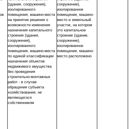
(здания, сооружения),
сооружение),
изолированного
изолированное
ов
помещения, машино-места
помещение, машино-
на принятие решения о
место и земельный
возможности изменения
участок, на котором
назначения капитального
это капитальное
строения (здания,
строение (здание,
сооружения),
сооружение),
изолированного
изолированное
помещения, машино-места
помещение, машино-
по единой классификации
место расположено
назначения объектов
недвижимого имущества
без проведения
строительно-монтажных
работ - в случае
обращения субъекта
хозяйствования, не
являющегося
собственником