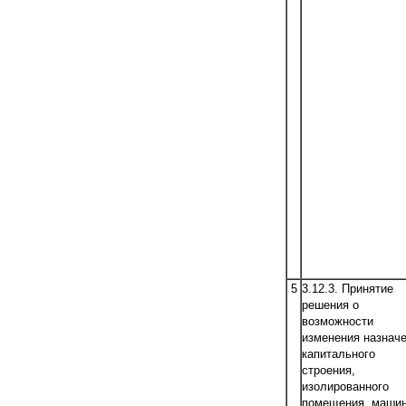
5
3.12.3. Принятие
решения о
возможности
изменения назнач
капитального
строения,
изолированного
помещения, машин