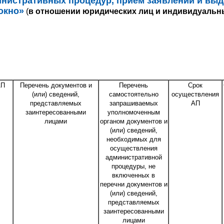
нистративных процедур, прием заявлений и выд
окно»
(
в отношении юридических лиц и индивидуаль
АП
Перечень документов и
Перечень
Срок
(или) сведений,
самостоятельно
осуществления
представляемых
запрашиваемых
АП
заинтересованными
уполномоченным
лицами
органом документов и
(или) сведений,
необходимых для
осуществления
административной
процедуры, не
включенных в
перечни документов и
(или) сведений,
представляемых
заинтересованными
лицами