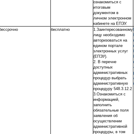
ознакомиться с
итоговым
документом в
личном электронном
кабинете на ЕПЭУ.
бессрочно
бесплатно
1.Заинтересованному
лицу необходимо
авторизоваться на
едином портале
электронных услуг
(ЕПЭУ).
2. В перечне
доступных
административных
процедур выбрать
административную
процедуру 548.3.12.2
3.Ознакомиться с
информацией,
заполнить
обязательные поля
заявления об
осуществлении
административной
процедуры, в том