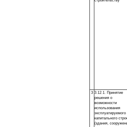
строительству
3
3.12.1. Принятие
решения о
возможности
использования
эксплуатируемого
капитального стро
(здания, сооружени