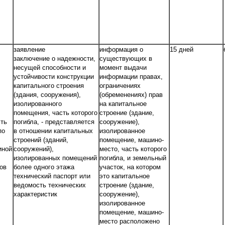
заявление
информация о
15 дней
заключение о надежности,
существующих в
несущей способности и
момент выдачи
устойчивости конструкции
информации правах,
капитального строения
ограничениях
(здания, сооружения),
(обременениях) прав
изолированного
на капитальное
помещения, часть которого
строение (здание,
сть
погибла, - представляется
сооружение),
по
в отношении капитальных
изолированное
строений (зданий,
помещение, машино-
иной
сооружений),
место, часть которого
изолированных помещений
погибла, и земельный
ов
более одного этажа
участок, на котором
технический паспорт или
это капитальное
ведомость технических
строение (здание,
характеристик
сооружение),
изолированное
помещение, машино-
место расположено